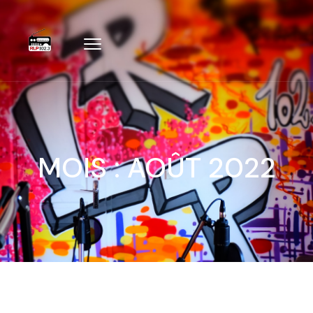
MOIS :
AOÛT 2022