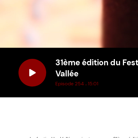
31ème édition du Fest
Vallée
.
Episode 254
15:01