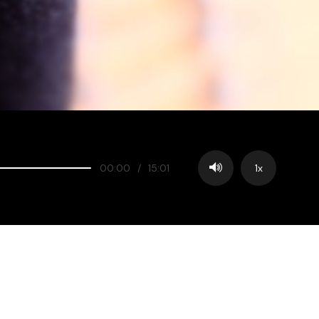
00:00
/
15:01
1x