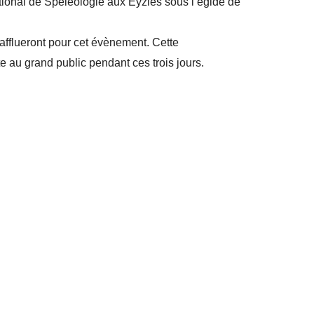
tional de Spéléologie aux Eyzies sous l’égide de
 afflueront pour cet évènement. Cette
e au grand public pendant ces trois jours.