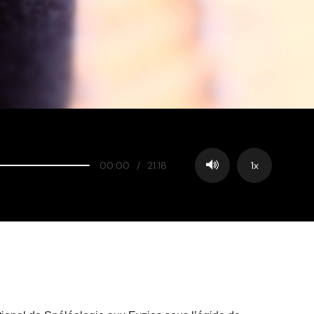
00:00
/
21:18
1x