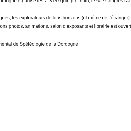
dogne organise les 7, 8 et 9 juin prochain, le 50e Congrès Na
ques, les explorateurs de tous horizons (et même de l’étranger)
ons photos, animations, salon d’exposants et librairie est ouvert
ental de Spéléologie de la Dordogne