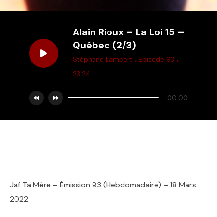
Alain Rioux – La Loi 15 –
Québec (2/3)
.
.
Stéphane Lambert
Episode 93
23:24
00:00
Jaf Ta Mère – Émission 93 (Hebdomadaire) – 18 Mars
2022