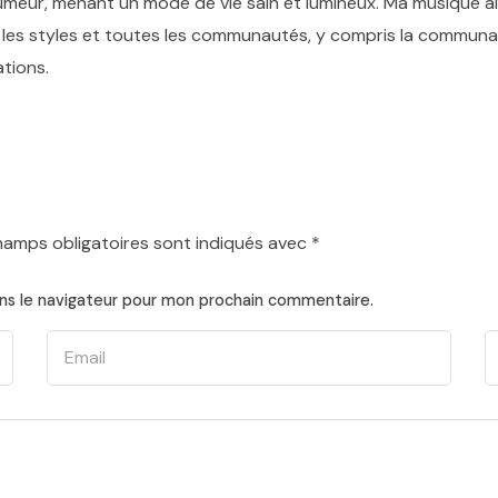
fumeur, menant un mode de vie sain et lumineux. Ma musique al
tous les styles et toutes les communautés, y compris la commu
ations.
hamps obligatoires sont indiqués avec
*
ns le navigateur pour mon prochain commentaire.