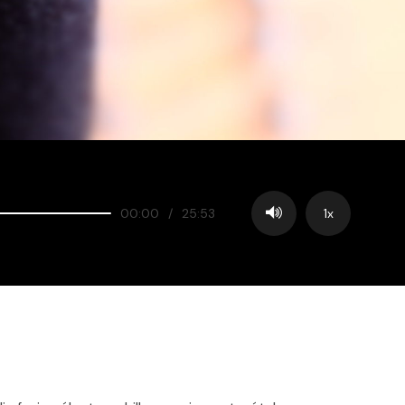
00:00
/
25:53
1x