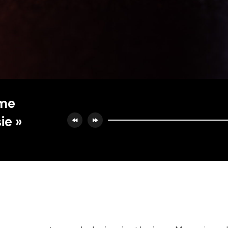
ème
ie »