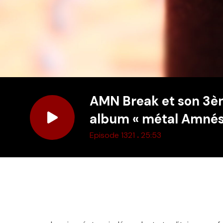
AMN Break et son 3
album « métal Amnés
.
Episode 1321
25:53