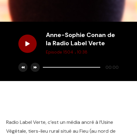
Anne-Sophie Conan de
la Radio Label Verte
.
Episode 1504
10:38
00:00
Radio Label Verte, c’est un média ancré à l’Usine
Végétale, tiers-lieu rural situé au Fieu (au nord de