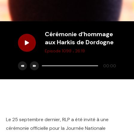
Cérémonie d’hommage
aux Harkis de Dordogne
.
Episode 1099
26:19
00:00
Le 25 septembre dernier, RLP a été invité à une
cérémonie officielle pour la Journée Nationale