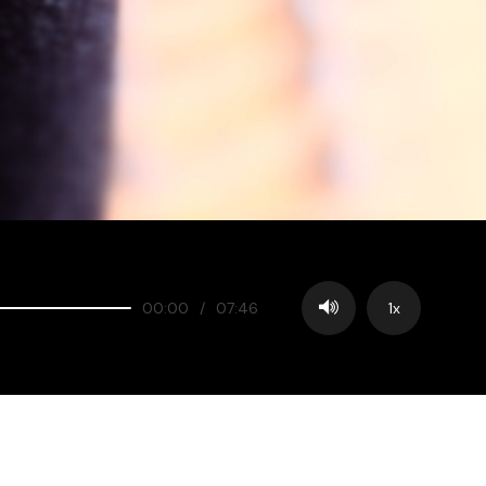
00:00
/
07:46
1x