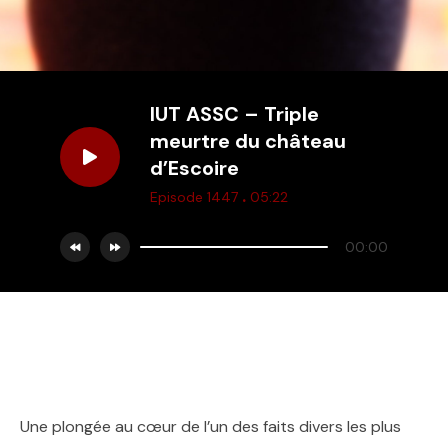
IUT ASSC – Triple
meurtre du château
d’Escoire
.
Episode 1447
05:22
00:00
Une plongée au cœur de l’un des faits divers les plus