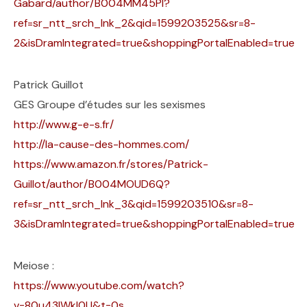
Gabard/author/B004MM45PI?
ref=sr_ntt_srch_lnk_2&qid=1599203525&sr=8-
2&isDramIntegrated=true&shoppingPortalEnabled=true
Patrick Guillot
GES Groupe d’études sur les sexismes
http://www.g-e-s.fr/
http://la-cause-des-hommes.com/
https://www.amazon.fr/stores/Patrick-
Guillot/author/B004MOUD6Q?
ref=sr_ntt_srch_lnk_3&qid=1599203510&sr=8-
3&isDramIntegrated=true&shoppingPortalEnabled=true
Meiose :
https://www.youtube.com/watch?
v=80u43IWkI0U&t=0s