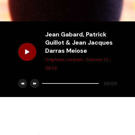
Jean Gabard, Patrick
Guillot & Jean Jacques
Darras Meiose
.
.
Stéphane Lambert
Episode 22
59:55
00:00