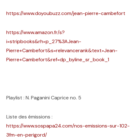
https://www.doyoubuzz.com/jean-pierre-cambefort
https://www.amazon.fr/s?
i=stripbooks&rh=p_27%3AJean-
Pierre+Cambefort&s=relevancerank&text=Jean-
Pierre+Cambefort&ref=dp_byline_sr_book_1
Playlist : N. Paganini Caprice no. 5
Liste des émissions :
https://www.sospapa24.com/nos-emissions-sur-102-
3fm-en-perigord/