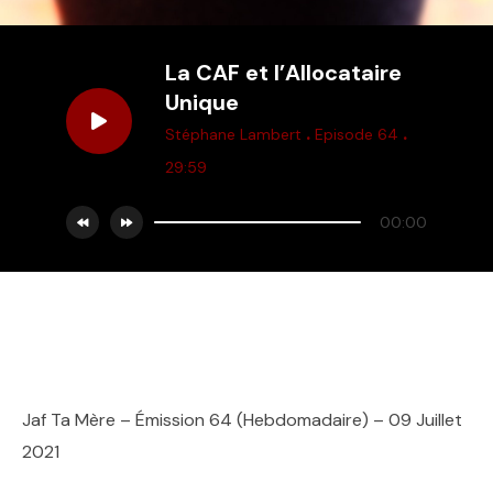
La CAF et l’Allocataire
Unique
.
.
Stéphane Lambert
Episode 64
29:59
00:00
Jaf Ta Mère – Émission 64 (Hebdomadaire) – 09 Juillet
2021