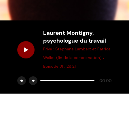
Laurent Montigny,
psychologue du travail
Privé : Stéphane Lambert et Patrice
.
Wallet (fin de la co-animation)
.
Episode 31
28:21
00:00