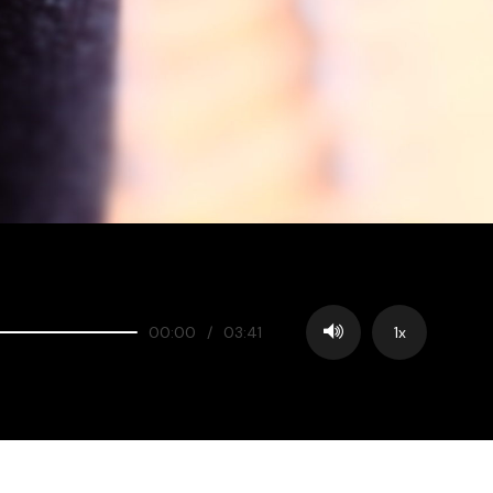
00:00
/
03:41
1x