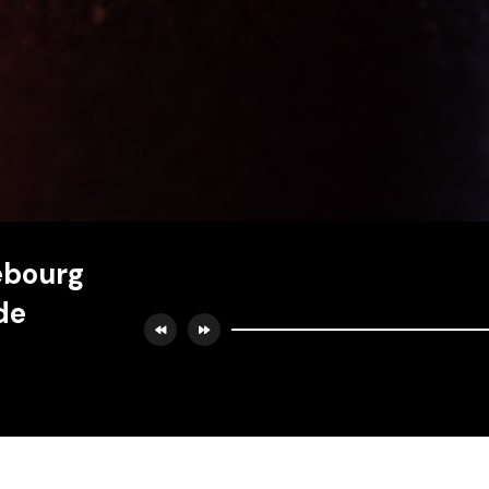
ebourg
 de