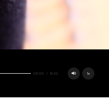
00:00
/
16:52
1x