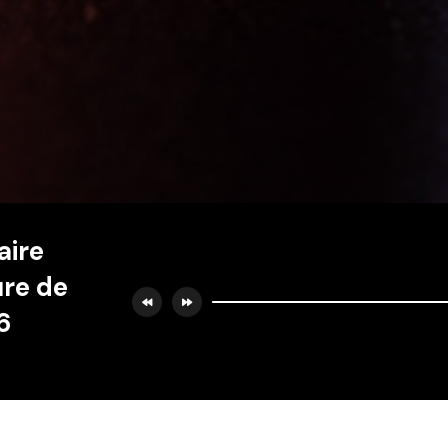
aire
ure de
26