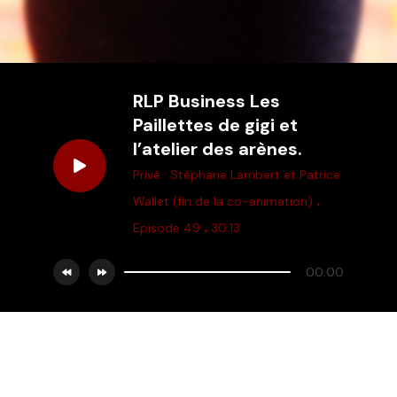
RLP Business Les
Paillettes de gigi et
l’atelier des arènes.
Privé : Stéphane Lambert et Patrice
.
Wallet (fin de la co-animation)
.
Episode 49
30:13
00:00