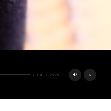
00:00
/
28:25
1x