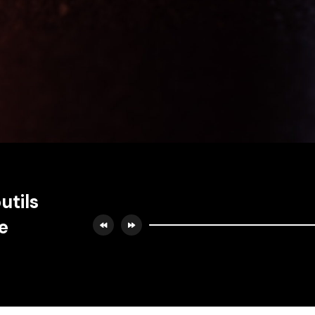
utils
e