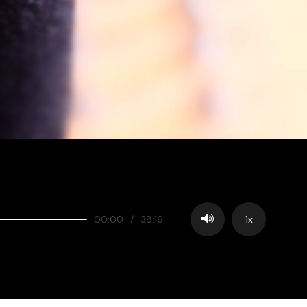
00:00
/
38:16
1x