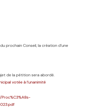
r du prochain Conseil, la création d’une
jet de la pétition sera abordé.
icipal votée à l’unanimité
-06/Proc%C3%A8s-
023.pdf