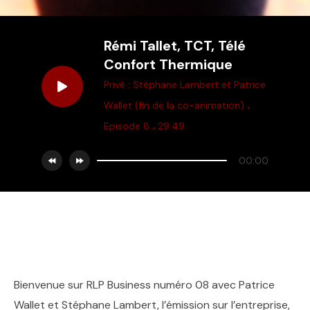
Rémi Tallet, TCT, Télé
Confort Thermique
Privé : Stéphane Lambert et Patrice
.
Wallet (fin de la co-animation)
.
Episode 8
29:49
00:00
Bienvenue sur RLP Business numéro 08 avec Patrice
Wallet et Stéphane Lambert, l’émission sur l’entreprise,