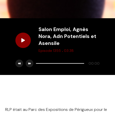
Salon Emploi, Agnès
Nora, Adn Potentiels et
Asensile
.
Episode 1355
03:38
00:00
RLP était au Parc des Expositions de Périgueux pour le