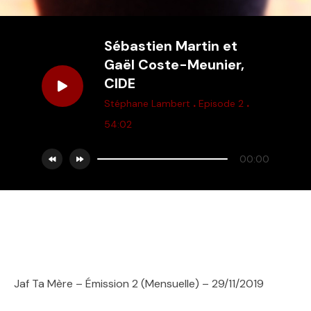
Sébastien Martin et
Gaël Coste-Meunier,
CIDE
.
.
Stéphane Lambert
Episode 2
54:02
00:00
Jaf Ta Mère – Émission 2 (Mensuelle) – 29/11/2019