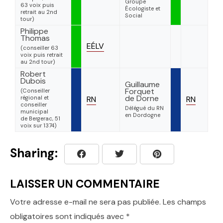
Groupe
63 voix puis
Écologiste et
retrait au 2nd
Social
tour)
Philippe
Thomas
EÉLV
(conseiller 63
voix puis retrait
au 2nd tour)
Robert
Dubois
Guillaume
Forquet
(Conseiller
de Dorne
régional et
RN
RN
conseiller
Délégué du RN
municipal
en Dordogne
de Bergerac, 51
voix sur 1374)
Sharing:
LAISSER UN COMMENTAIRE
Votre adresse e-mail ne sera pas publiée.
Les champs
obligatoires sont indiqués avec
*