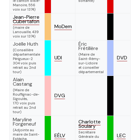
le canton d'Isle-
sortante)
Manoire, 556
voix sur 1374)
Jean-Pierre
Cubertafon
MoDem
(maire de
Lanouaille, 439
voix sur 1374)
Joëlle Huth
Éric
Frétillère
(Conseillère
départementale
(Maire de
UDI
DVD
Périgueux-2
Saint-Rémy-
304 voix puis
sur-Lidoire
retrait au 2nd
et conseiller
tour)
départemental
Alain
Castang
(Maire de
Rouffignac-de-
DVG
Sigoulès,
170 voix puis
retrait au 2nd
tour)
Maryline
Charlotte
Forgeneuf
Soulary
(Adjointe au
Secrétaire
maire de Saint-
EÉLV
LEC
Générale du
Estèphe,