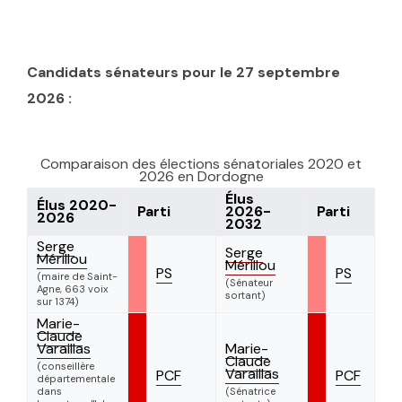
Candidats sénateurs pour le 27 septembre
2026 :
Comparaison des élections sénatoriales 2020 et
2026 en Dordogne
Élus
Élus 2020-
Parti
2026-
Parti
2026
2032
Serge
Serge
Mérillou
Mérillou
PS
PS
(maire de Saint-
(Sénateur
Agne, 663 voix
sortant)
sur 1374)
Marie-
Claude
Varaillas
Marie-
Claude
(conseillère
Varaillas
PCF
PCF
départementale
dans
(Sénatrice