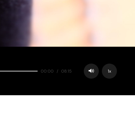
00:00
/
08:15
1x