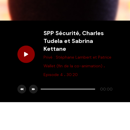
SPP Sécurité, Charles
Tudela et Sabrina
Kettane
Privé : Stéphane Lambert et Patrice
.
Wallet (fin de la co-animation)
.
Episode 4
30:20
00:00