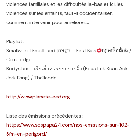
violences familiales et les difficultés la-bas et ici, les
violences sur les enfants, faut-il occidentaliser,
comment intervenir pour améliorer….
Playlist :
Smallworld Smallband ក្រុមតូច – First Kiss
ស្នាមថេីបដំបូង /
Cambodge
Bodyslam – เรือเล็กควรออกจากฝั่ง (Reua Lek Kuan Auk
Jark Fang) / Thaïlande
http://www.planete-eed.org
Liste des émissions précédentes :
https://www.sospapa24.com/nos-emissions-sur-102-
3fm-en-perigord/