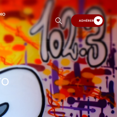
DIO
ADHÉRER
FO