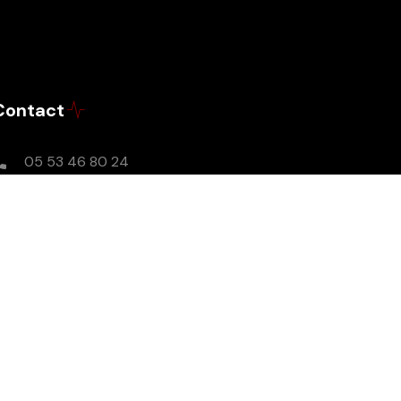
Contact
05 53 46 80 24
Lundi-Vendredi : 9h - 17h
contact@radioslibresenperigord.com