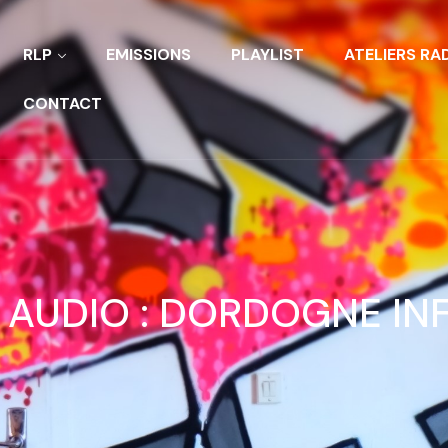
RLP
EMISSIONS
PLAYLIST
ATELIERS RA
CONTACT
AUDIO :
DORDOGNE IN