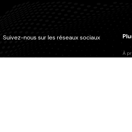
Plu
Suivez-nous sur les réseaux sociaux
À p
Adh
Fair
L’as
Atel
Rechercher
Pod
Rechercher
Grill
Ment