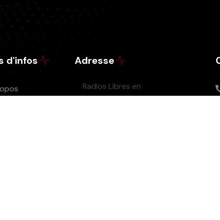
s d'infos
Adresse
Radios Libres en
ropos
Périgord,
érer
STADE PAREAU
e un don
(entrée sud) -
sociation
Rue Jean BOUIN -
iers Radios
24660
COULOUNIEIX-
casts
CHAMIERS
e
ions légales