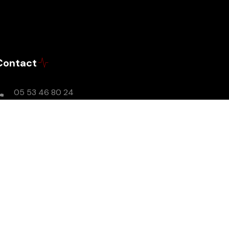
Contact
05 53 46 80 24
Lundi-Vendredi : 9h - 17h
contact@radioslibresenperigord.com