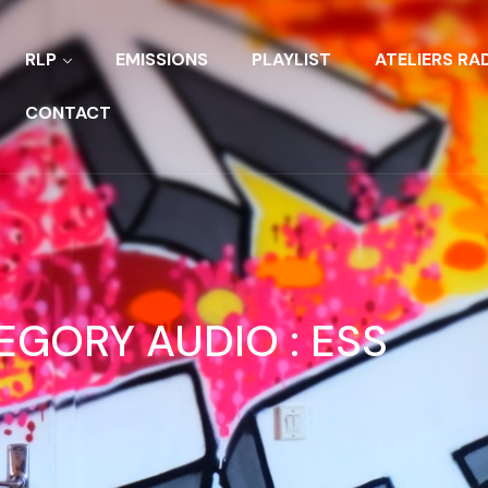
RLP
EMISSIONS
PLAYLIST
ATELIERS RA
CONTACT
EGORY AUDIO :
ESS