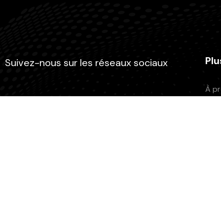
Plu
Suivez-nous sur les réseaux sociaux
À p
Adh
Fair
L’as
Atel
Rechercher
Pod
Rechercher
Grill
Ment