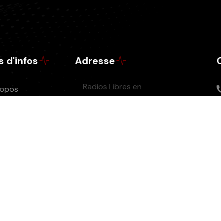
s d'infos
Adresse
Radios Libres en
ropos
Périgord,
érer
STADE PAREAU
e un don
(entrée sud) -
sociation
Rue Jean BOUIN -
iers Radios
24660
COULOUNIEIX-
casts
CHAMIERS
e
ions légales