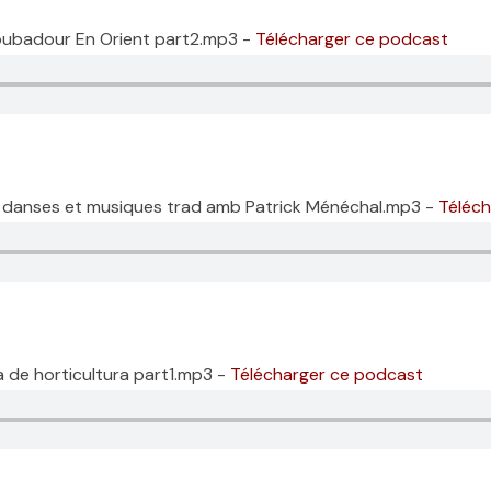
roubadour En Orient part2.mp3 -
Télécharger ce podcast
s, danses et musiques trad amb Patrick Ménéchal.mp3 -
Téléch
a de horticultura part1.mp3 -
Télécharger ce podcast