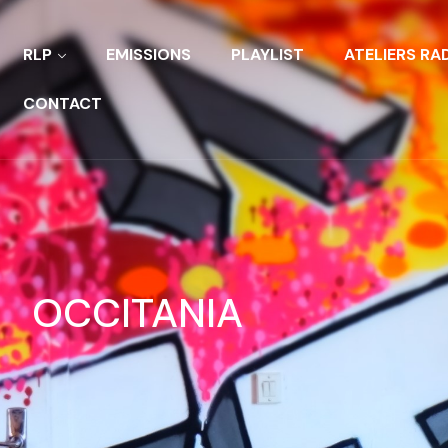
RLP
EMISSIONS
PLAYLIST
ATELIERS RA
CONTACT
OCCITANIA