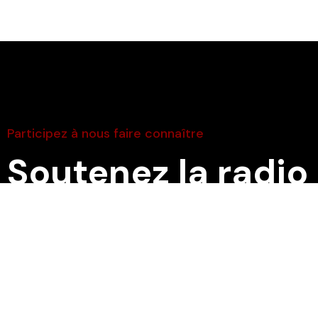
Participez à nous faire connaître
Soutenez la radio
continuer à produ
émission préféré