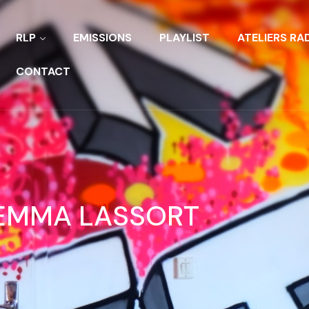
RLP
EMISSIONS
PLAYLIST
ATELIERS RA
CONTACT
EMMA LASSORT