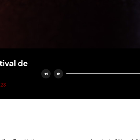
ival de
:23