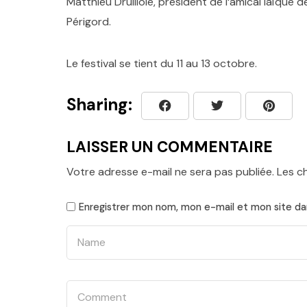
Matthieu
Druillole
,
président
de
l
‘
amical
laïque
d
Périgord
.
Le
festival
se
tient
du
11
au
13
octobre
.
Sharing:
LAISSER UN COMMENTAIRE
Votre adresse e-mail ne sera pas publiée.
Les c
Enregistrer mon nom, mon e-mail et mon site da