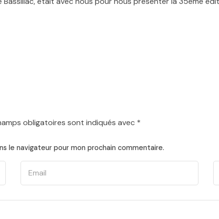
e
Bassillac
,
était
avec
nous
pour
nous
présenter
la
35
ème
édi
hamps obligatoires sont indiqués avec
*
ns le navigateur pour mon prochain commentaire.