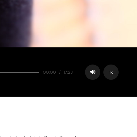
00:00
/
17:23
1x