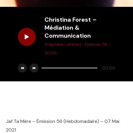
Christina Forest –
Médiation &
Communication
.
.
Stéphane Lambert
Episode 56
30:00
00:00
Jaf Ta Mère – Émission 56 (Hebdomadaire) – 07 Mai
2021