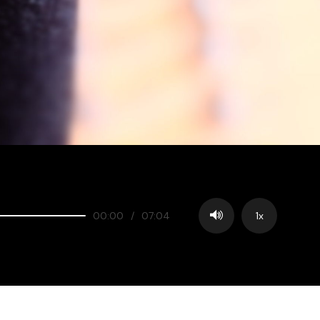
00:00
/
07:04
1x