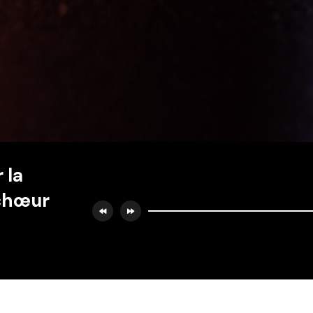
 la
 chœur