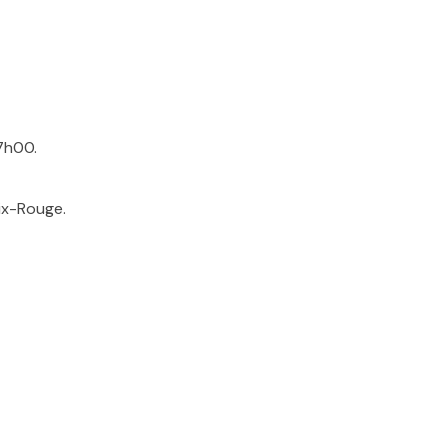
7h00.
oix-Rouge.