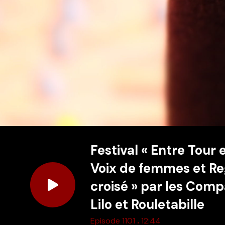
Festival « Entre Tour 
Voix de femmes et R
croisé » par les Com
Lilo et Rouletabille
.
Episode 1101
12:44