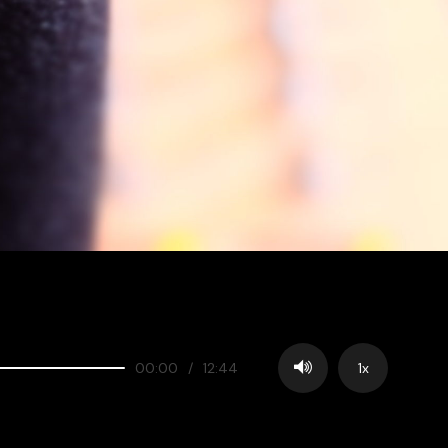
00:00
/
12:44
1x