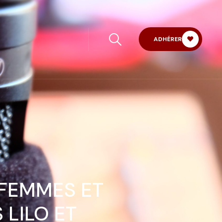
ADHÉRER
 FEMMES ET
 LILO ET