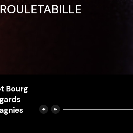
ROULETABILLE
et Bourg
egards
pagnies