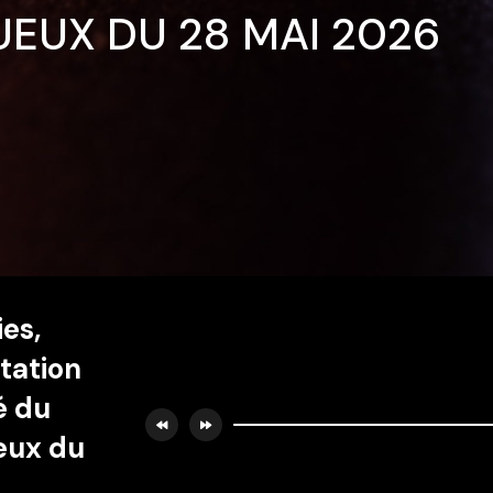
UEUX DU 28 MAI 2026
es,
station
é du
eux du