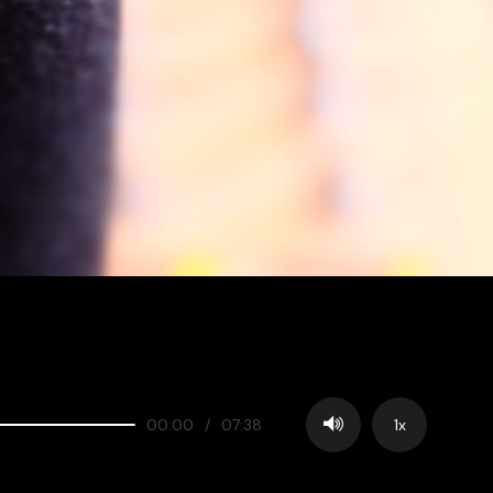
00:00
/
07:38
1x