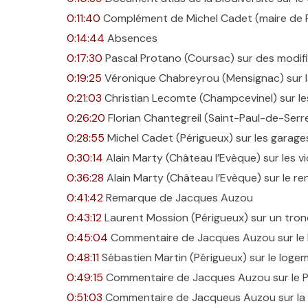
0:11:40
Complément de Michel Cadet (maire de P
0:14:44
Absences
0:17:30
Pascal Protano (Coursac) sur des modifi
0:19:25
Véronique Chabreyrou (Mensignac) sur la
0:21:03
Christian Lecomte (Champcevinel) sur les
0:26:20
Florian Chantegreil (Saint-Paul-de-Serre
0:28:55
Michel Cadet (Périgueux) sur les garages
0:30:14
Alain Marty (Château l’Evèque) sur les v
0:36:28
Alain Marty (Château l’Evèque) sur le r
0:41:42
Remarque de Jacques Auzou
0:43:12
Laurent Mossion (Périgueux) sur un tron
0:45:04
Commentaire de Jacques Auzou sur le P
0:48:11
Sébastien Martin (Périgueux) sur le logem
0:49:15
Commentaire de Jacques Auzou sur le Po
0:51:03
Commentaire de Jacqueus Auzou sur la d