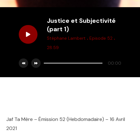
Justice et Subjectivité
(part 1)
.
.
Stéphane Lambert
Episode 52
28:59
00:00
Jaf Ta Mère – Émission 52 (Hebdomadaire) – 16 Avril
2021