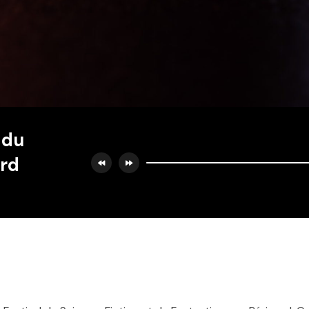
t du
ord