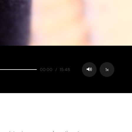
00:00
/
15:48
1x