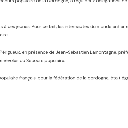
du Secours populaire de la Dordogne, a reçu deux délégations d
es à ces jeunes. Pour ce fait, les internautes du monde entier 
aire.
Périgueux, en présence de Jean-Sébastien Lamontagne, préf
énévoles
du
Secours
populaire
.
opulaire français, pour la fédération de la dordogne, était é