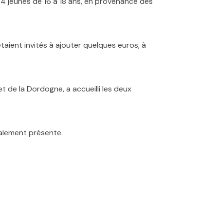
e 4 jeunes de 16 à 18 ans, en provenance des
étaient invités à ajouter quelques euros, à
et de la Dordogne,
a
accueilli
les
deux
galement présente.