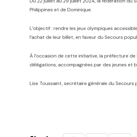
Du 22 juillet au 29 juillet 2024, la fédération 
Philippines et de Dominique.
L’objectif : rendre les jeux olympiques accessibl
l’achat de leur billet, en faveur du Secours popul
À l’occasion
de
cette
initiative
,
la
préfecture
de
délégations
,
accompagnées
par
des
jeunes
et
b
Lise Toussaint, secrétaire générale du Secours p