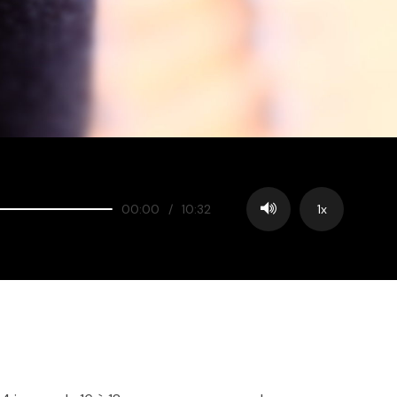
00:00
/
10:32
1x