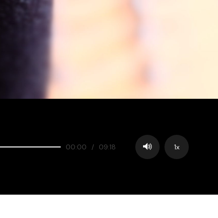
00:00
/
09:18
1x