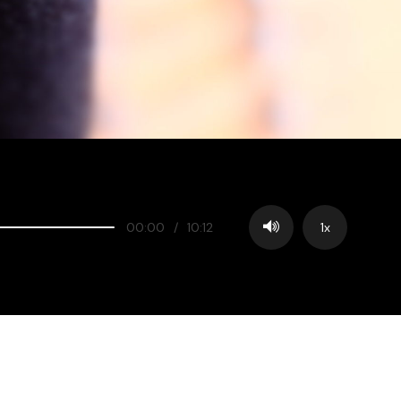
00:00
/
10:12
1x