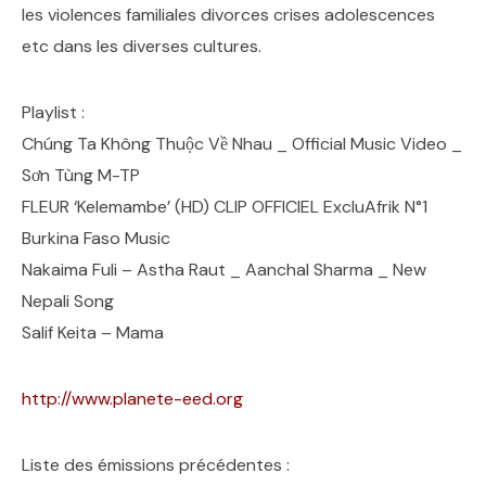
les violences familiales divorces crises adolescences
etc dans les diverses cultures.
Playlist :
Chúng Ta Không Thuộc Về Nhau _ Official Music Video _
Sơn Tùng M-TP
FLEUR ‘Kelemambe’ (HD) CLIP OFFICIEL ExcluAfrik N°1
Burkina Faso Music
Nakaima Fuli – Astha Raut _ Aanchal Sharma _ New
Nepali Song
Salif Keita – Mama
http://www.planete-eed.org
Liste des émissions précédentes :