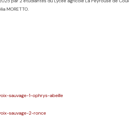
 2025 par 2 étudiantes du Lycée agricole La Peyrouse de Cou
élia MORETTO.
voix-sauvage-1-ophrys-abeille
/voix-sauvage-2-ronce