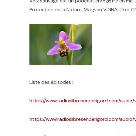
Voix sauvage est un podcast enregistré en mai
Protection de la Nature. Melgven VIGNAUD et C
Liste des épisodes :
https://www.radioslibresenperigord.com/audio/
https://www.radioslibresenperigord.com/audio