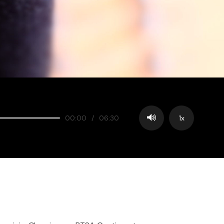
00:00
/
06:30
1x