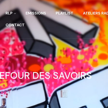
RLP
EMISSIONS
PLAYLIST
ATELIERS RA
CONTACT
EFOUR DES SAVOIRS