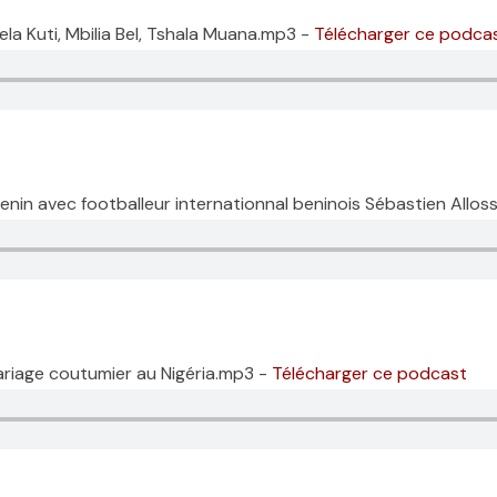
la Kuti, Mbilia Bel, Tshala Muana.mp3 -
Télécharger ce podca
enin avec footballeur internationnal beninois Sébastien Allo
ariage coutumier au Nigéria.mp3 -
Télécharger ce podcast