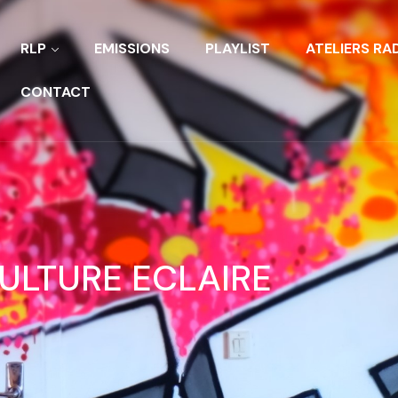
RLP
EMISSIONS
PLAYLIST
ATELIERS RA
CONTACT
ULTURE ECLAIRE