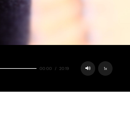
00:00
/
20:19
1x