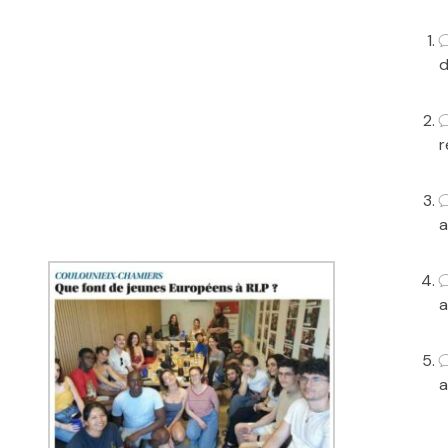
d
r
a
a
a