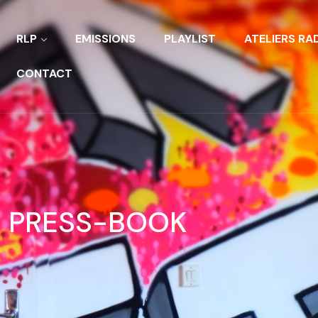
RLP
EMISSIONS
PLAYLIST
ATELIERS RA
CONTACT
PRESS-BOOK