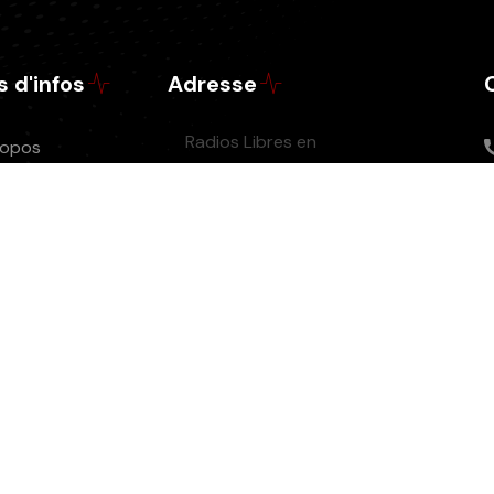
s d'infos
Adresse
Radios Libres en
ropos
Périgord,
érer
STADE PAREAU
e un don
(entrée sud) -
sociation
Rue Jean BOUIN -
iers Radios
24660
COULOUNIEIX-
casts
CHAMIERS
e
ions légales