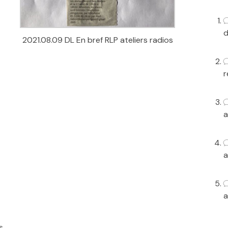
d
2021.08.09 DL En bref RLP ateliers radios
r
a
a
a
s