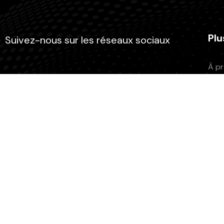
Plu
Suivez-nous sur les réseaux sociaux
À p
Adh
Fair
L’as
Atel
Rechercher
Pod
Grill
Ment
Rechercher