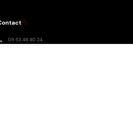
Contact
05 53 46 80 24
Lundi-Vendredi : 9h - 17h
contact@radioslibresenperigord.com