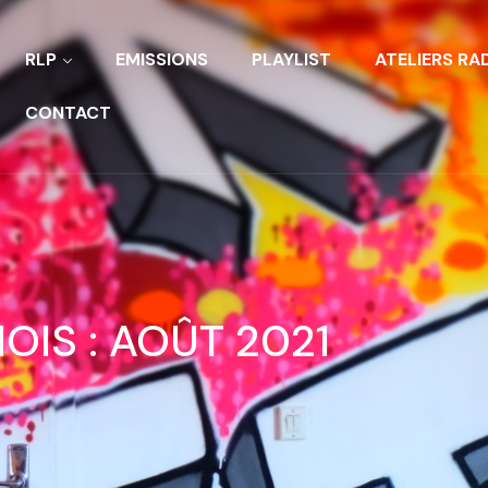
RLP
EMISSIONS
PLAYLIST
ATELIERS RA
CONTACT
OIS :
AOÛT 2021