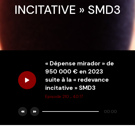
INCITATIVE » SMD3
« Dépense mirador » de
950 000 € en 2023
suite à la « redevance
incitative » SMD3
.
Episode 210
40:17
00:00