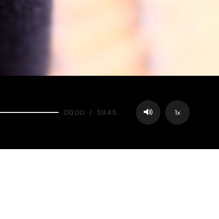
00:00
/
59:45
1x