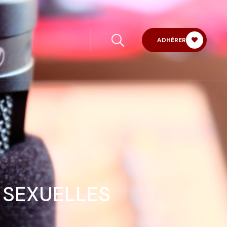
ADHÉRER
 SEXUELLES