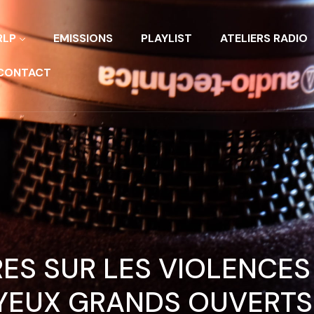
RLP
EMISSIONS
PLAYLIST
ATELIERS RADIO
CONTACT
S SUR LES VIOLENCES
 YEUX GRANDS OUVERTS