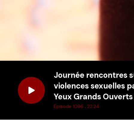
Journée rencontres s
violences sexuelles p
Yeux Grands Ouverts
.
Episode 1096
22:24