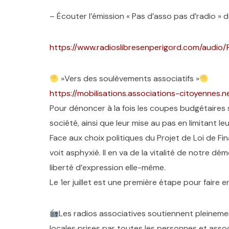
– Écouter l’émission « Pas d’asso pas d’radio » 
https://www.radioslibresenperigord.com/audio
»Vers des soulèvements associatifs »
https://mobilisations.associations-citoyennes.
Pour dénoncer à la fois les coupes budgétaires s
société, ainsi que leur mise au pas en limitant leu
Face aux choix politiques du Projet de Loi de Fin
voit asphyxié. Il en va de la vitalité de notre dém
liberté d’expression elle-même.
Le 1er juillet est une première étape pour fair
Les radios associatives soutiennent pleinemen
locales prises par toutes les personnes et associ