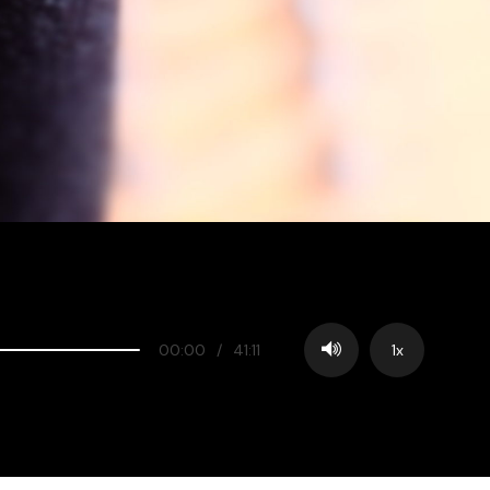
00:00
/
41:11
1x