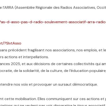
de l’ARRA (Assemblée Régionale des Radios Associatives, Occit
/Pas-d-asso-pas-d-radio-soulevement-associatif-arra-radio
net/?SlvtAsso
ans précédent fragilisant nos associations, nos emplois, et l
rs actions et interpellations.
ances 2025, et aux décisions de certaines collectivités qui am
ocratie, de la solidarité, de la culture, de l’éducation populair
e entendre nos voix et provoquer un sursaut démocratique.
t cette mobilisation. Elles communiquent sur ces actions et pe
ations qui ne veulent pas voir disparaitre le tissus associatif.