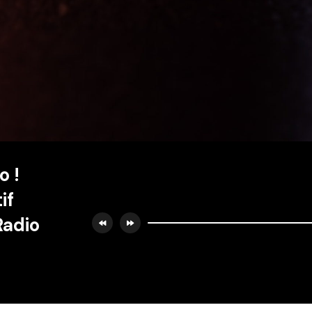
o !
if
Radio